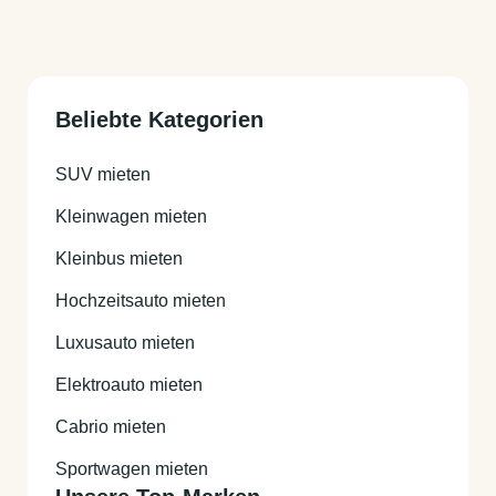
Grundsätzlich ist es nur gestattet, in Deutschland
mit dem Auto zu fahren. Sie können aber das Extra
„Auslandsfahrt" buchen. Mit diesem Extra dürfen
Beliebte Kategorien
Sie zusätzlich in ausgewählte Länder wie z. B.
Österreich, Italien, Frankreich & Co. fahren (eine
genaue Auflistung aller Länder sehen Sie während
SUV mieten
der Buchungsprozesses).
Kleinwagen mieten
Kleinbus mieten
Hochzeitsauto mieten
Luxusauto mieten
Elektroauto mieten
Cabrio mieten
Sportwagen mieten