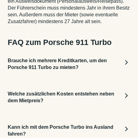
ein Ausweisdokument (Personalausweis/Reisepass).
Der Führerschein muss mindestens Jahr in ihrem Besitz
sein. Außerdem muss der Mieter (sowie eventuelle
Zusatzfahrer) mindestens 27 Jahre alt sein.
FAQ zum Porsche 911 Turbo
Brauche ich mehrere Kreditkarten, um den
Porsche 911 Turbo zu mieten?
Nein.
Eine Kreditkarte reicht aus
, um die Kaution
zu hinterlegen. Die Höhe der Kaution wird Ihnen
Welche zusätzlichen Kosten entstehen neben
schon während des Buchungsprozesses angezeigt.
dem Mietpreis?
Stellen Sie bitte sicher, dass das Limit auf der
Kreditkarte bei der Übergabe vor Ort ausreicht.
Grundsätzlich entstehen keine weiteren Kosten
,
wenn Sie das Auto vollgetankt (wie es Ihnen auch
Kann ich mit dem Porsche Turbo ins Ausland
übergeben wurde), schadenfrei und ohne
fahren?
Übertreten des Kilometerlimits wieder zurückgeben.