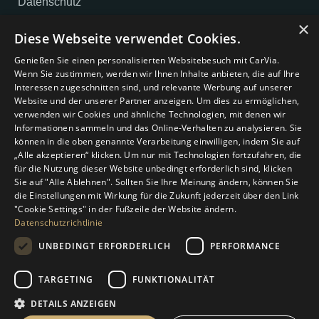
Datenschutz
×
Impressum
Diese Webseite verwendet Cookies.
AGB
Genießen Sie einen personalisierten Websitebesuch mit CarVia.
Wenn Sie zustimmen, werden wir Ihnen Inhalte anbieten, die auf Ihre
Cookie-Einstellungen
Interessen zugeschnitten sind, und relevante Werbung auf unserer
Website und der unserer Partner anzeigen. Um dies zu ermöglichen,
verwenden wir Cookies und ähnliche Technologien, mit denen wir
Unternehmen
Informationen sammeln und das Online-Verhalten zu analysieren. Sie
können in die oben genannte Verarbeitung einwilligen, indem Sie auf
Über uns
„Alle akzeptieren“ klicken. Um nur mit Technologien fortzufahren, die
für die Nutzung dieser Website unbedingt erforderlich sind, klicken
Magazin
Sie auf "Alle Ablehnen". Sollten Sie Ihre Meinung ändern, können Sie
die Einstellungen mit Wirkung für die Zukunft jederzeit über den Link
Kontakt
"Cookie Settings" in der Fußzeile der Website ändern.
Datenschutzrichtlinie
Gutschein
UNBEDINGT ERFORDERLICH
PERFORMANCE
Unsere Mobilitätsangebote
TARGETING
FUNKTIONALITÄT
Autovermietung
DETAILS ANZEIGEN