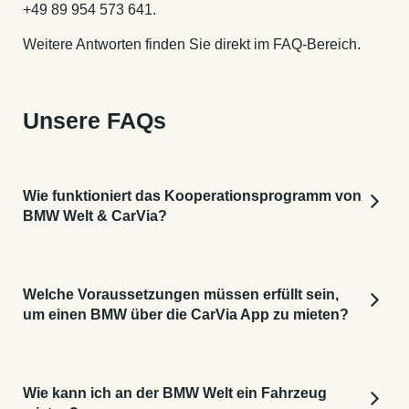
+49 89 954 573 641.
Weitere Antworten finden Sie direkt im FAQ-Bereich.
Unsere FAQs
Wie funktioniert das Kooperationsprogramm von
BMW Welt & CarVia?
Sie müssen die CarVia App herunterladen
Welche Voraussetzungen müssen erfüllt sein,
Verifizieren Sie sich mit Ihrem Führerschein
um einen BMW über die CarVia App zu mieten?
und einer gültigen Zahlungsmethode.
Anschließend können Sie jederzeit ein
Sie müssen mindestens 25 Jahre alt sein und Ihren
Fahrzeug mieten, es per App entriegeln und
Führerschein seit mehr als 2 Jahren besitzen.
Wie kann ich an der BMW Welt ein Fahrzeug
einfach losfahren.