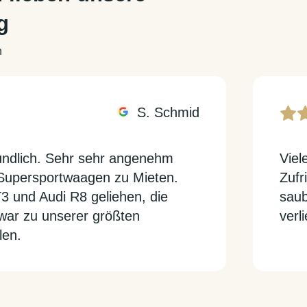
g
n
S. Schmid
eundlich. Sehr sehr angenehm
Viel
 Supersportwaagen zu Mieten.
Zufr
 und Audi R8 geliehen, die
saub
war zu unserer größten
verl
len.