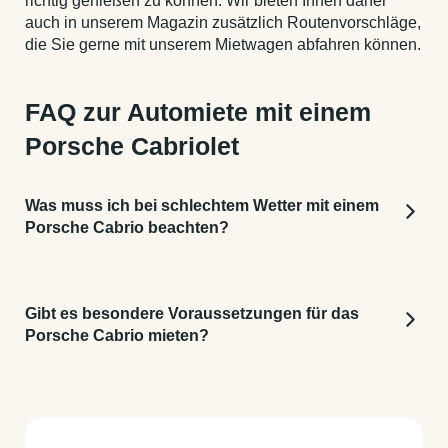
richtig genießen zu können. Wir bieten Ihnen daher
auch in unserem Magazin zusätzlich Routenvorschläge,
die Sie gerne mit unserem Mietwagen abfahren können.
FAQ zur Automiete mit einem
Porsche Cabriolet
Was muss ich bei schlechtem Wetter mit einem
Porsche Cabrio beachten?
Die Cabrios sind mittlerweile auch mit Stoffdach,
wie sie Porsche anbietet, so gut gebaut, dass Sie
Gibt es besondere Voraussetzungen für das
fast keinen Unterschied zum Coupé merken, sofern
Porsche Cabrio mieten?
das Dach geschlossen ist. Das heißt auch bei
einem Unwetter müssen Sie keine Angst haben,
Um einen unserer tollen, offenen Porsche fahren zu
dass Sie nass werden.
können, müssen Sie einen Führerschein, und einen
Identitätsnachweis (Personalausweis oder Pass)